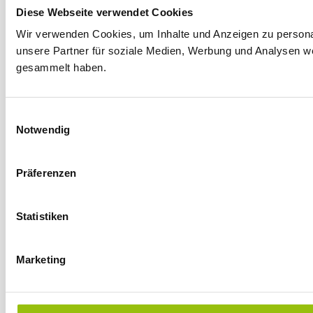
Diese Webseite verwendet Cookies
Wir verwenden Cookies, um Inhalte und Anzeigen zu personal
unsere Partner für soziale Medien, Werbung und Analysen we
gesammelt haben.
E
Notwendig
i
n
w
Präferenzen
i
l
l
Statistiken
i
g
Marketing
u
n
g