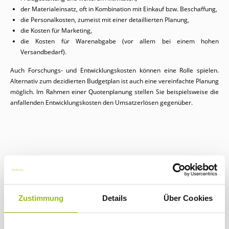
der Materialeinsatz, oft in Kombination mit Einkauf bzw. Beschaffung,
die Personalkosten, zumeist mit einer detaillierten Planung,
die Kosten für Marketing,
die Kosten für Warenabgabe (vor allem bei einem hohen
Versandbedarf).
Auch Forschungs- und Entwicklungskosten können eine Rolle spielen.
Alternativ zum dezidierten Budgetplan ist auch eine vereinfachte Planung
möglich. Im Rahmen einer Quotenplanung stellen Sie beispielsweise die
anfallenden Entwicklungskosten den Umsatzerlösen gegenüber.
Wie hilft Ihnen der Budgetplan weiter?
Wenn Sie Ihr Unternehmen erfolgreich in die Zukunft führen möchten,
Zustimmung
Details
Über Cookies
brauchen Sie dafür ein bestimmtes Budget, das den realistischen
Bedingungen standhält. Mit einem detaillierten Budgetplan haben Sie
alle nötigen Informationen zur Hand. Der Überblick über die verfügbaren