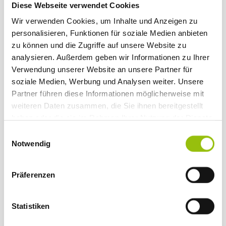
Diese Webseite verwendet Cookies
Finanzmittel hilft Ihnen dabei, im Bedarfsfall schnell zu handeln. So
lassen sich schwierige Herausforderungen besser meistern und Sie
Wir verwenden Cookies, um Inhalte und Anzeigen zu
können die gewünschten Gewinne erzielen.
personalisieren, Funktionen für soziale Medien anbieten
Die strukturierte Budgetplanung von evidanza unterstützt Sie dabei und
zu können und die Zugriffe auf unsere Website zu
fügt sich passgenau in die Prozesse und Aufwandsstrukturen Ihres
analysieren. Außerdem geben wir Informationen zu Ihrer
Unternehmens ein.
Verwendung unserer Website an unsere Partner für
soziale Medien, Werbung und Analysen weiter. Unsere
Partner führen diese Informationen möglicherweise mit
weiteren Daten zusammen, die Sie ihnen bereitgestellt
Vorteile, Möglichkeiten und Ziele der
haben oder die sie im Rahmen Ihrer Nutzung der Dienste
gesammelt haben.
modernen Budgetplanung
E
Notwendig
i
Der Budgetplan von evidanza erfüllt hohe Ansprüche an Transparenz
n
und Fortschrittlichkeit. Vor allem die folgenden Vorteile werden Sie
w
Präferenzen
überzeugen:
i
l
Mit einem mehrdimensionalen Budgetplan behalten Sie
l
Statistiken
Kostenstellen, Kostenträger und Mandanten im Blick.
i
Planungsfunktion und Planungs-Workflow sind dezentral organisiert.