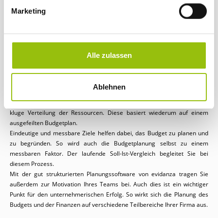
Durch die Integration der individuellen Accounting-Strukturen fügt
g
Marketing
sich die integrative Planung optimal in Ihr System ein.
u
Auch individuelle, spezifische Prozesse in der Organisationsstruktur
n
lassen sich korrekt abbilden.
g
Die direkte Integration in Ihre Ergebnis- und Finanzplanung
s
vereinfacht den Zugang.
Alle zulassen
a
Erweiterte Budgetanalysen und -reports optimieren die Transparenz.
u
Eins der wichtigsten Ziele bei der unternehmerischen Planung besteht in
s
Ablehnen
der Umsetzung der strategischen Ziele. Damit Ihnen das gelingt,
w
brauchen Sie eine klare Definition Ihrer Unternehmensziele sowie eine
a
kluge Verteilung der Ressourcen. Diese basiert wiederum auf einem
h
ausgefeilten Budgetplan.
l
Eindeutige und messbare Ziele helfen dabei, das Budget zu planen und
zu begründen. So wird auch die Budgetplanung selbst zu einem
messbaren Faktor. Der laufende Soll-Ist-Vergleich begleitet Sie bei
diesem Prozess.
Mit der gut strukturierten Planungssoftware von evidanza tragen Sie
außerdem zur Motivation Ihres Teams bei. Auch dies ist ein wichtiger
Punkt für den unternehmerischen Erfolg. So wirkt sich die Planung des
Budgets und der Finanzen auf verschiedene Teilbereiche Ihrer Firma aus.